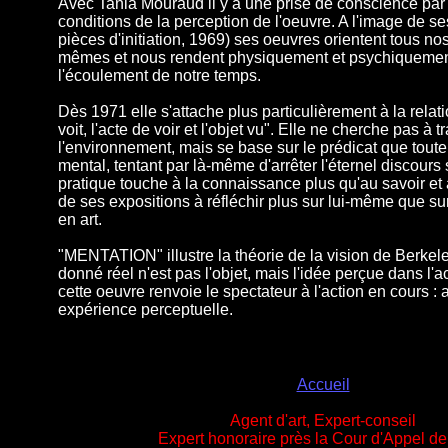
Avec Tania Mouraud il y a une prise de conscience par 
conditions de la perception de l'oeuvre. A l'image de ses
pièces d'initiation, 1969) ses oeuvres orientent tous no
mêmes et nous rendent physiquement et psychiquemen
l'écoulement de notre temps.
Dès 1971 elle s'attache plus particulièrement à la relatio
voit, l'acte de voir et l'objet vu". Elle ne cherche pas à 
l'environnement, mais se base sur le prédicat que toute
mental, tentant par là-même d'arrêter l'éternel discours 
pratique touche à la connaissance plus qu'au savoir et 
de ses expositions à réfléchir plus sur lui-même que su
en art.
"MENTATION" illustre la théorie de la vision de Berkele
donné réel n'est pas l'objet, mais l'idée perçue dans l'
cette oeuvre renvoie le spectateur à l'action en cours :
expérience perceptuelle.
Accueil
Agent d'art, Expert-conseil
Expert honoraire près la Cour d'Appel de