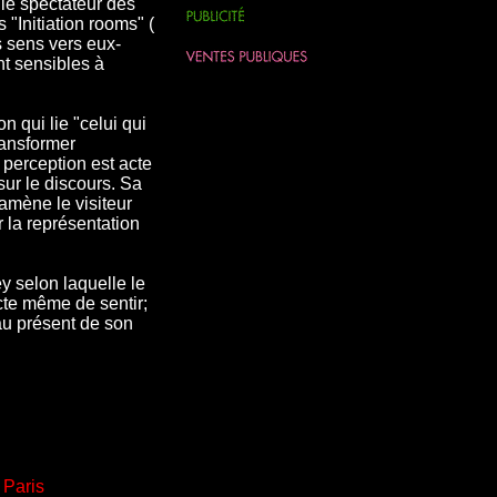
le spectateur des
 "Initiation rooms" (
s sens vers eux-
t sensibles à
n qui lie "celui qui
transformer
 perception est acte
sur le discours. Sa
amène le visiteur
r la représentation
y selon laquelle le
acte même de sentir;
 au présent de son
 Paris