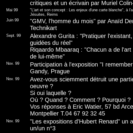
critiques et un écrivain par Muriel Coli
Mai 99
"L'art et son concept : Les enjeux d'une carte blanche", à l'
Jésuites, Reims
Juin 99
"GMV, l'homme du mois" par Anaïd Dem
Technikart
Alexandre Gurita : "Pratiquer l'existant,
Sept.
99
guidées du réel"
Riqaardo Mbaaraq : "Chacun a de l'art c
de lui-même"
Nov. 99
Participation à l'exposition "I remember
Gandy, Prague
Avez-vous sciemment détruit une parti
Nov.
99
oeuvre ?
Si oui laquelle ?
Où ? Quand ? Comment ? Pourquoi ?
Vos réponses à Eric Watier, 57 bd Arc
Montpellier T.04 67 92 32 45
"Les expositions d'Hubert Renard" un a
Nov.
99
un/un n°3