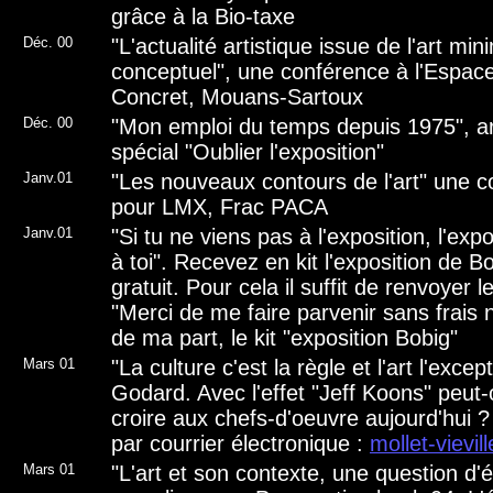
grâce à la Bio-taxe
Déc. 00
"L'actualité artistique issue de l'art min
conceptuel", une conférence à l'Espace 
Concret, Mouans-Sartoux
Déc. 00
"Mon emploi du temps depuis 1975", ar
spécial "Oublier l'exposition"
Janv.01
"Les nouveaux contours de l'art" une 
pour LMX, Frac PACA
Janv.01
"Si tu ne viens pas à l'exposition, l'exp
à toi". Recevez en kit l'exposition de Bo
gratuit. Pour cela il suffit de renvoyer
l
e
"Merci de me faire parvenir sans frais
de ma part, le kit "exposition Bobig"
Mars 01
"La culture c'est la règle et l'art l'exce
Godard. Avec l'effet "Jeff Koons" peut
croire aux chefs-d'oeuvre aujourd'hui 
par courrier électronique :
mollet-vievi
Mars 01
"L'art et son contexte, une question d'é