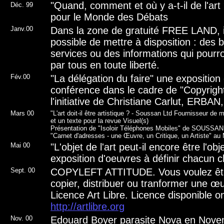
"Quand, comment et où y a-t-il de l'art
Déc.
99
pour le Monde des Débats
Janv.00
Dans la zone de gratuité FREE LAND, i
possible de mettre à disposition : des 
services ou des informations qui pourro
par tous en toute liberté.
Fév.00
"La délégation du faire" une exposition
conférence dans le cadre de "Copyrig
l'initiative de Christiane Carlut, ERBAN
Mars 00
"L'art doit-il être artistique ? - Soussan Ltd Fournisseur d
et un texte pour la revue Visuel(s)
Présentation de "Isoloir Téléphones Mobiles" de SOUSSAN L
"Carnet d'adresses - une Œuvre, un Critique, un Artiste" au
Mai 00
"L'objet de l'art peut-il encore être l'obj
exposition d'oeuvres à définir chacun c
Sept. 00
COPYLEFT ATTITUDE. Vous voulez être
copier, distribuer ou tranformer une œuv
Licence Art Libre. Licence disponible on
http://artlibre.org
Nov. 00
Edouard Boyer parasite Nova en Nov